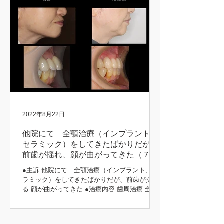
2022年8月22日
他院にて 全顎治療（インプラント、
セラミック）をしてきたばかりだが、
前歯が揺れ、顔が曲がってきた（７３
歳 女性）
●主訴 他院にて 全顎治療（インプラント、セ
ラミック）をしてきたばかりだが、前歯が揺れ
る 顔が曲がってきた ●治療内容 歯周治療 全顎
インプラント治療（上顎） 咬合挙上 咬合治療
（噛み合わせ） 補綴治療 主訴の部分 初診時 治
療後 治療前後