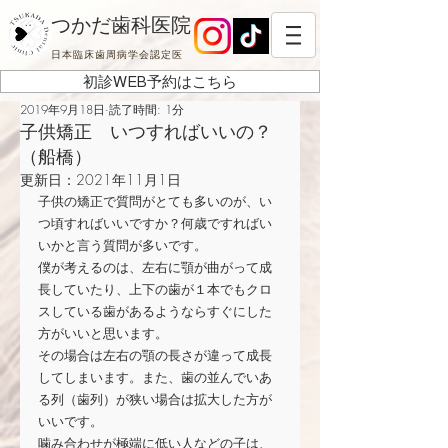
つかだ歯科医院
日本臨床歯周病学会認定医
初診WEB予約はこちら
2019年9月18日
読了時間: 1分
子供矯正 いつすればいいの？
（船橋）
更新日：
2021年11月1日
子供の矯正で質問がとても多いのが、い
つ頃すればいいですか？何歳ですればい
いかと言う質問が多いです。
僕が考えるのは、左右に顎が曲がって成
長していたり、上下の歯が１本でもクロ
スしている歯があるようならすぐにした
方がいいと思います。
その場合は左右の顎の長さが違って成長
してしまいます。また、歯の並んでいあ
る列（歯列）が狭い場合は拡大した方が
いいです。
噛み合わせが極端に低い人などの子は、