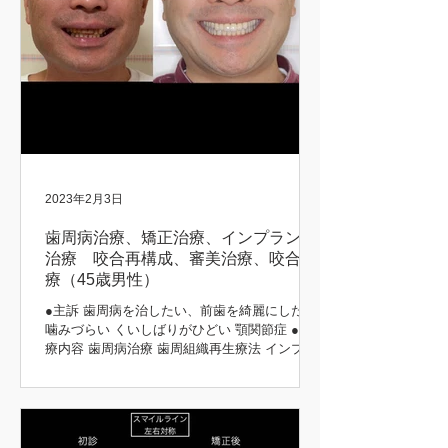
2023年2月3日
歯周病治療、矯正治療、インプラント
治療 咬合再構成、審美治療、咬合治
療（45歳男性）
●主訴 歯周病を治したい、前歯を綺麗にしたい
噛みづらい くいしばりがひどい 顎関節症 ●治
療内容 歯周病治療 歯周組織再生療法 インプラ
ント治療 歯周矯正治療 歯肉移植 咬合再構成 咬
合治療 審美治療 ●患者さんの希望 長持ちする
治療をしてほしい 矯正前後 初診時 治療後...