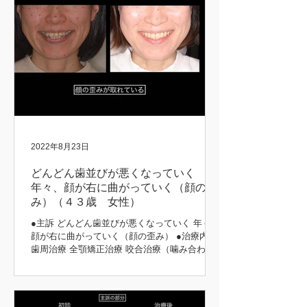
2022年8月23日
どんどん歯並びが悪くなっていく
年々、顔が右に曲がっていく（顔の歪
み）（４３歳 女性）
●主訴 どんどん歯並びが悪くなっていく 年々、
顔が右に曲がっていく（顔の歪み） ●治療内容
歯周治療 全顎矯正治療 咬合治療（噛み合わ
せ） 補綴治療 ●治療期間 5年 矯正前後 初診時
矯正後 矯正前後 矯正中 矯正前後