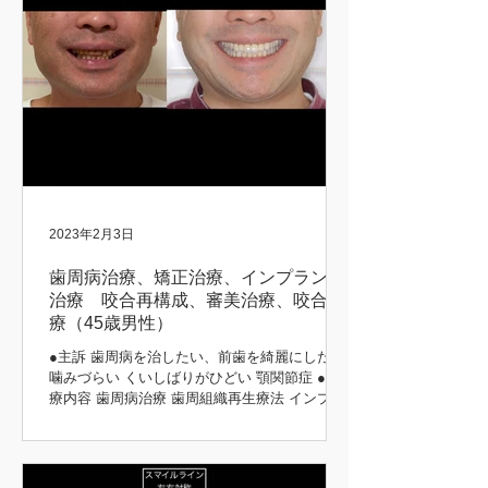
2023年2月3日
歯周病治療、矯正治療、インプラント
治療 咬合再構成、審美治療、咬合治
療（45歳男性）
●主訴 歯周病を治したい、前歯を綺麗にしたい
噛みづらい くいしばりがひどい 顎関節症 ●治
療内容 歯周病治療 歯周組織再生療法 インプラ
ント治療 歯周矯正治療 歯肉移植 咬合再構成 咬
合治療 審美治療 ●患者さんの希望 長持ちする
治療をしてほしい 矯正前後 初診時 治療後...