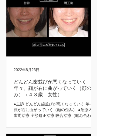
2022年8月23日
どんどん歯並びが悪くなっていく
年々、顔が右に曲がっていく（顔の歪
み）（４３歳 女性）
●主訴 どんどん歯並びが悪くなっていく 年々、
顔が右に曲がっていく（顔の歪み） ●治療内容
歯周治療 全顎矯正治療 咬合治療（噛み合わ
せ） 補綴治療 ●治療期間 5年 矯正前後 初診時
矯正後 矯正前後 矯正中 矯正前後