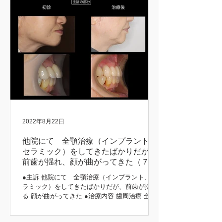
2022年8月22日
他院にて 全顎治療（インプラント、
セラミック）をしてきたばかりだが、
前歯が揺れ、顔が曲がってきた（７３
歳 女性）
●主訴 他院にて 全顎治療（インプラント、セ
ラミック）をしてきたばかりだが、前歯が揺れ
る 顔が曲がってきた ●治療内容 歯周治療 全顎
インプラント治療（上顎） 咬合挙上 咬合治療
（噛み合わせ） 補綴治療 主訴の部分 初診時 治