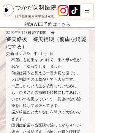
つかだ歯科医院
日本臨床歯周病学会認定医
初診WEB予約はこちら
2019年9月18日
読了時間: 1分
審美修復 審美補綴（前歯を綺麗
にする）
更新日：
2021年11月1日
不運にも前歯をぶつけて、歯の形や色が
おかしくなってしましました
前歯は笑うと見える一番大切な歯です。
人は初対面の印象がとても大切です。
一度しかない人生を後悔しないために
も　患者さんの前歯を綺麗にしてあげた
いといつも思っています。妥協のない治
療を目指して頑張ってます。
歯が綺麗だと大きな口を開けて大笑いで
きます。
症例は前歯を当医院で治してから４年が
経過した状態です。治療した時とほぼ変