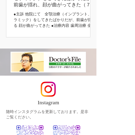
前歯が揺れ、顔が曲がってきた（７３
歳 女性）
●主訴 他院にて 全顎治療（インプラント、セ
ラミック）をしてきたばかりだが、前歯が揺れ
る 顔が曲がってきた ●治療内容 歯周治療 全顎
インプラント治療（上顎） 咬合挙上 咬合治療
（噛み合わせ） 補綴治療 主訴の部分 初診時 治
療後 治療前後
Instagram
随時インスタグラムを更新しております。是非
ご覧ください。