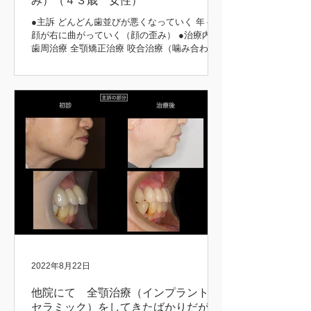
み）（４３歳 女性）
●主訴 どんどん歯並びが悪くなっていく 年々、
顔が右に曲がっていく（顔の歪み） ●治療内容
歯周治療 全顎矯正治療 咬合治療（噛み合わ
せ） 補綴治療 ●治療期間 5年 矯正前後 初診時
矯正後 矯正前後 矯正中 矯正前後
2022年8月22日
他院にて 全顎治療（インプラント、
セラミック）をしてきたばかりだが、