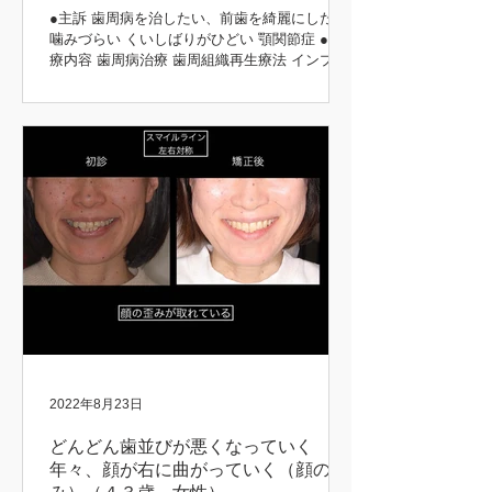
●主訴 歯周病を治したい、前歯を綺麗にしたい
噛みづらい くいしばりがひどい 顎関節症 ●治
療内容 歯周病治療 歯周組織再生療法 インプラ
ント治療 歯周矯正治療 歯肉移植 咬合再構成 咬
合治療 審美治療 ●患者さんの希望 長持ちする
治療をしてほしい 矯正前後 初診時 治療後...
2022年8月23日
どんどん歯並びが悪くなっていく
年々、顔が右に曲がっていく（顔の歪