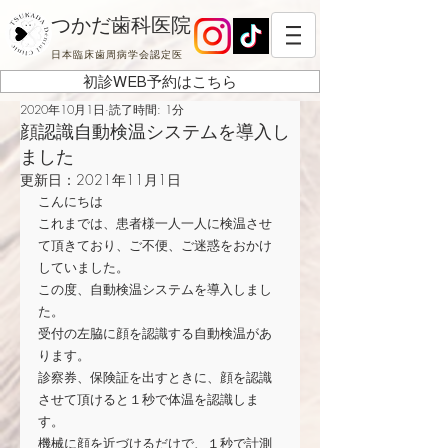
つかだ歯科医院
日本臨床歯周病学会認定医
初診WEB予約はこちら
2020年10月1日
読了時間: 1分
顔認識自動検温システムを導入し
ました
更新日：
2021年11月1日
こんにちは
これまでは、患者様一人一人に検温させ
て頂きており、ご不便、ご迷惑をおかけ
していました。
この度、自動検温システムを導入しまし
た。
受付の左脇に顔を認識する自動検温があ
ります。
診察券、保険証を出すときに、顔を認識
させて頂けると１秒で体温を認識しま
す。
機械に顔を近づけるだけで、１秒で計測