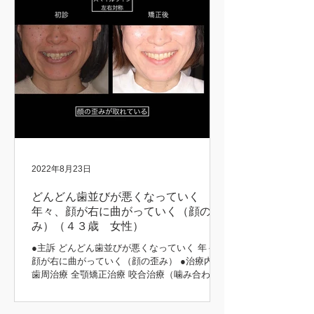
2022年8月23日
どんどん歯並びが悪くなっていく
年々、顔が右に曲がっていく（顔の歪
み）（４３歳 女性）
●主訴 どんどん歯並びが悪くなっていく 年々、
顔が右に曲がっていく（顔の歪み） ●治療内容
歯周治療 全顎矯正治療 咬合治療（噛み合わ
せ） 補綴治療 ●治療期間 5年 矯正前後 初診時
矯正後 矯正前後 矯正中 矯正前後