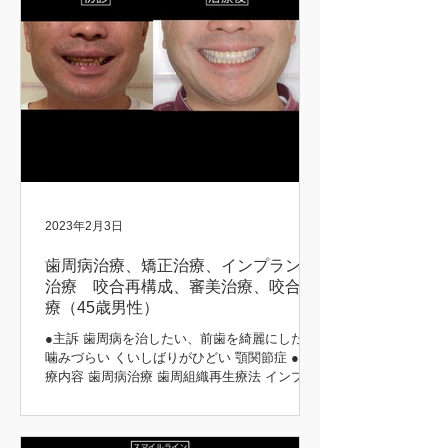
2023年2月3日
歯周病治療、矯正治療、インプラント
治療 咬合再構成、審美治療、咬合治
療（45歳男性）
●主訴 歯周病を治したい、前歯を綺麗にしたい
噛みづらい くいしばりがひどい 顎関節症 ●治
療内容 歯周病治療 歯周組織再生療法 インプラ
ント治療 歯周矯正治療 歯肉移植 咬合再構成 咬
合治療 審美治療 ●患者さんの希望 長持ちする
治療をしてほしい 矯正前後 初診時 治療後...