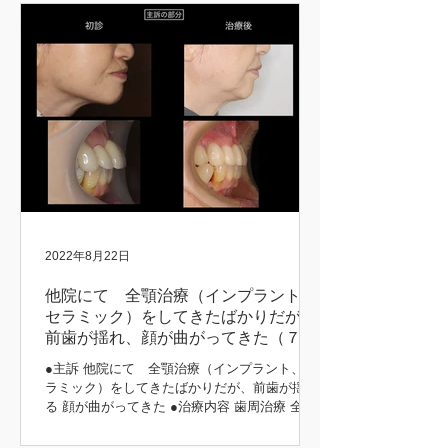
2022年8月22日
他院にて 全顎治療（インプラント、
セラミック）をしてきたばかりだが、
前歯が揺れ、顔が曲がってきた（７３
歳 女性）
●主訴 他院にて 全顎治療（インプラント、セ
ラミック）をしてきたばかりだが、前歯が揺れ
る 顔が曲がってきた ●治療内容 歯周治療 全顎
インプラント治療（上顎） 咬合挙上 咬合治療
（噛み合わせ） 補綴治療 主訴の部分 初診時 治