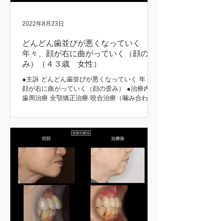
2022年8月23日
どんどん歯並びが悪くなっていく
年々、顔が右に曲がっていく（顔の歪
み）（４３歳 女性）
●主訴 どんどん歯並びが悪くなっていく 年々、
顔が右に曲がっていく（顔の歪み） ●治療内容
歯周治療 全顎矯正治療 咬合治療（噛み合わ
せ） 補綴治療 ●治療期間 5年 矯正前後 初診時
矯正後 矯正前後 矯正中 矯正前後