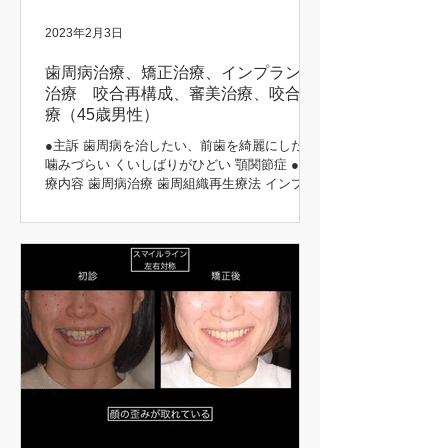
2023年2月3日
歯周病治療、矯正治療、インプラント
治療 咬合再構成、審美治療、咬合治
療（45歳男性）
●主訴 歯周病を治したい、前歯を綺麗にしたい
噛みづらい くいしばりがひどい 顎関節症 ●治
療内容 歯周病治療 歯周組織再生療法 インプラ
ント治療 歯周矯正治療 歯肉移植 咬合再構成 咬
合治療 審美治療 ●患者さんの希望 長持ちする
治療をしてほしい 矯正前後 初診時 治療後...