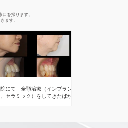
糸口を探ります。
いきます。
他院にて 全顎治療（インプラン
ト、セラミック）をしてきたばかり
だが、前歯が揺れ、顔が曲がってき
た（７３歳 女性）