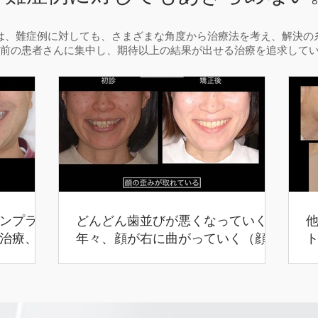
は、難症例に対しても、さまざまな角度から治療法を考え、解決の
前の患者さんに集中し、期待以上の結果が出せる治療を追求して
ンプラン
どんどん歯並びが悪くなっていく
治療、咬
年々、顔が右に曲がっていく（顔の
歪み）（４３歳 女性）