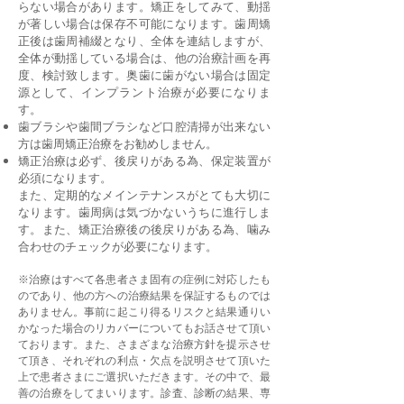
らない場合があります。矯正をしてみて、動揺
が著しい場合は保存不可能になります。歯周矯
正後は歯周補綴となり、全体を連結しますが、
全体が動揺している場合は、他の治療計画を再
度、検討致します。奥歯に歯がない場合は固定
源として、インプラント治療が必要になりま
す。
歯ブラシや歯間ブラシなど口腔清掃が出来ない
方は歯周矯正治療をお勧めしません。
矯正治療は必ず、後戻りがある為、保定装置が
必須になります。
また、定期的なメインテナンスがとても大切に
なります。歯周病は気づかないうちに進行しま
す。また、矯正治療後の後戻りがある為、噛み
合わせのチェックが必要になります。
※治療はすべて各患者さま固有の症例に対応したも
のであり、他の方への治療結果を保証するものでは
ありません。事前に起こり得るリスクと結果通りい
かなった場合のリカバーについてもお話させて頂い
ております。また、さまざまな治療方針を提示させ
て頂き、それぞれの利点・欠点を説明させて頂いた
上で患者さまにご選択いただきます。その中で、最
善の治療をしてまいります。診査、診断の結果、専