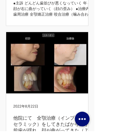
●主訴 どんどん歯並びが悪くなっていく 年々、
顔が右に曲がっていく（顔の歪み） ●治療内容
歯周治療 全顎矯正治療 咬合治療（噛み合わ
せ） 補綴治療 ●治療期間 5年 矯正前後 初診時
矯正後 矯正前後 矯正中 矯正前後
2022年8月22日
他院にて 全顎治療（インプラント、
セラミック）をしてきたばかりだが、
前歯が揺れ、顔が曲がってきた（７３