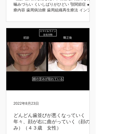
噛みづらい くいしばりがひどい 顎関節症 ●治
療内容 歯周病治療 歯周組織再生療法 インプラ
ント治療 歯周矯正治療 歯肉移植 咬合再構成 咬
合治療 審美治療 ●患者さんの希望 長持ちする
治療をしてほしい 矯正前後 初診時 治療後...
2022年8月23日
どんどん歯並びが悪くなっていく
年々、顔が右に曲がっていく（顔の歪
み）（４３歳 女性）