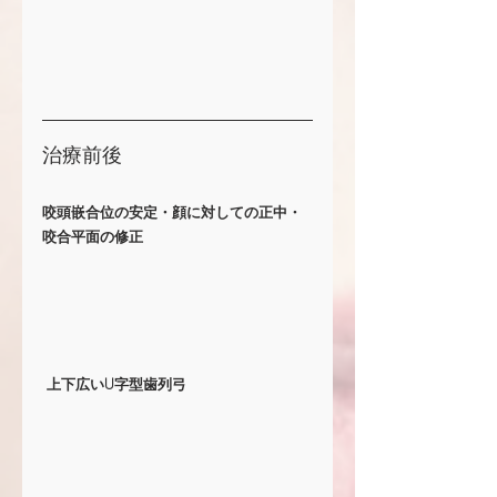
治療前後
咬頭嵌合位の安定・顔に対しての正中・
咬合平面の修正
 上下広いU字型歯列弓