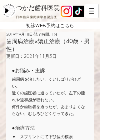
つかだ歯科医院
日本臨床歯周病学会認定医
初診WEB予約はこちら
2019年9月18日
読了時間: 1分
歯周病治療×矯正治療（40歳・男
性）
更新日：
2021年11月5日
●お悩み・主訴
歯周病を治したい、くいしばりがひど
い。
近くの歯医者に通っていたが、左下の腫
れや違和感が取れない。
何件か歯医者を通ったが、あまりよくな
らない。むしろひどくなってきた。
●治療方法
スプリントにて下顎位の模索