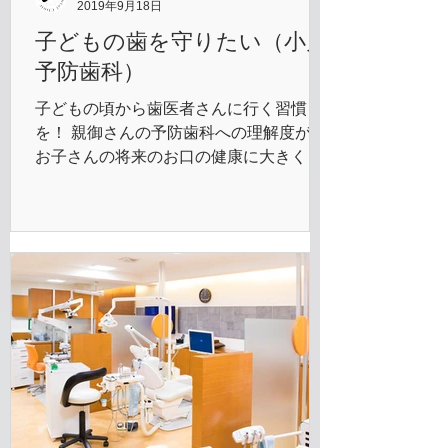
2019年9月18日
子どもの歯を守りたい（小児
予防歯科）
子どもの頃から歯医者さんに行く習慣
を！ 親御さんの予防歯科への理解度が、
お子さんの将来のお口の健康に大きく関
わります。 歯は生まれもったままの天然
歯が一番強く、長持ちします。安易に歯
を削ってしまうと、二度と天然歯に戻す
ことはできません。歯科医院を「治療す
る場所」から「歯を守...