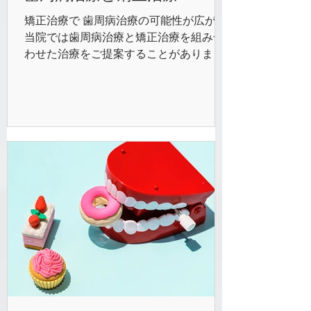
健康が保てるようになりますので、当院
矯正治療で 歯周病治療の可能性が広がる
では咬合再構成を前提に考えた、歯周病
当院では歯周病治療と矯正治療を組み合
治療、インプラント治療、矯正治療、補
わせた治療をご提案することがありま
綴治療のご提案を行っています。 初期段
す。実際、当院では重度歯周病患者さん
階の歯周病治療 初期段階の歯周病は、ス
の約9割が矯正治療を行っています。 こ
ケーリングや
れは、重度の歯周病でも矯正治療をする
と、再生療法を避けられる可能性がある
からです。積極的に...