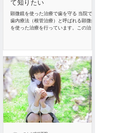
て知りたい
顕微鏡を使った治療で歯を守る 当院では
歯内療法（根管治療）と呼ばれる顕微鏡
を使った治療を行っています。この治療
は、むし歯菌で侵された根管内部の歯質
や神経・血管を取り除いて、歯の根の中
を清掃する治療法です。きれいになった
根管内の殺菌・消毒を行い、隙間なく薬
剤を充塡することで大...