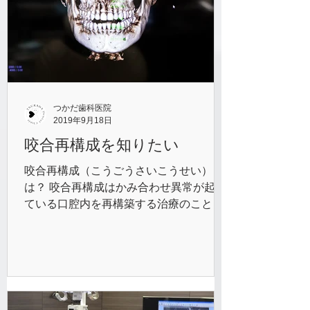
つかだ歯科医院
2019年9月18日
咬合再構成を知りたい
咬合再構成（こうごうさいこうせい）と
は？ 咬合再構成はかみ合わせ異常が起き
ている口腔内を再構築する治療のことで
す。 具体的には矯正治療で歯を正しい位
置に誘導したり、補綴治療（かぶせ物治
療）で正しいかみ合わせを作ります。治
療をする上でポイントになるのが顎の位
置です。歯は顎と同...