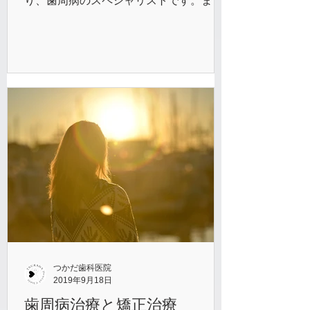
り、歯周病のスペシャリストです。ま
た、歯科衛生士も日本臨床歯周病学会認
定歯科衛生士が在籍しております。その
他の衛生士も資格取得に向けて勉強して
おり、常に向上心を持って仕事にあたっ
ております。 かみ合わせを重視した歯周
病治療 当院では、かみ合わせを重視した
高度な歯周病治療に取り組んでいます。
初期段階の歯周病はもちろん、重度の歯
周病にも対応できますので、歯周病が治
らず悩んでいる方やかみ合わせが悪くて
深刻な悩みを抱えている方もご相談くだ
さい。 重度の歯周病をお持ちの方の口腔
内を拝見すると、歯並びが悪くて歯が倒
れてたり、歯の位置がズレて正しい位置
でかみ合っていない方が多く見受けられ
ます。 かみ合わせが悪いと歯周病の治り
つかだ歯科医院
2019年9月18日
が悪くなり、再発リスクが高まります。
かみ合わせを安定させることで長期的な
歯周病治療と矯正治療