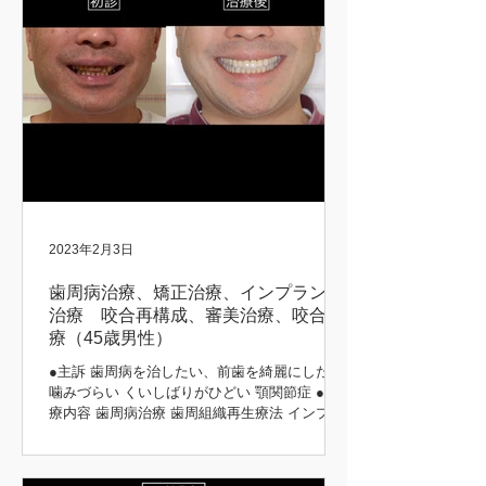
2023年2月3日
歯周病治療、矯正治療、インプラント
治療 咬合再構成、審美治療、咬合治
療（45歳男性）
●主訴 歯周病を治したい、前歯を綺麗にしたい
噛みづらい くいしばりがひどい 顎関節症 ●治
療内容 歯周病治療 歯周組織再生療法 インプラ
ント治療 歯周矯正治療 歯肉移植 咬合再構成 咬
合治療 審美治療 ●患者さんの希望 長持ちする
治療をしてほしい 矯正前後 初診時 治療後...