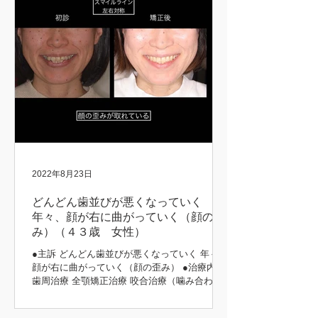
2022年8月23日
どんどん歯並びが悪くなっていく
年々、顔が右に曲がっていく（顔の歪
み）（４３歳 女性）
●主訴 どんどん歯並びが悪くなっていく 年々、
顔が右に曲がっていく（顔の歪み） ●治療内容
歯周治療 全顎矯正治療 咬合治療（噛み合わ
せ） 補綴治療 ●治療期間 5年 矯正前後 初診時
矯正後 矯正前後 矯正中 矯正前後