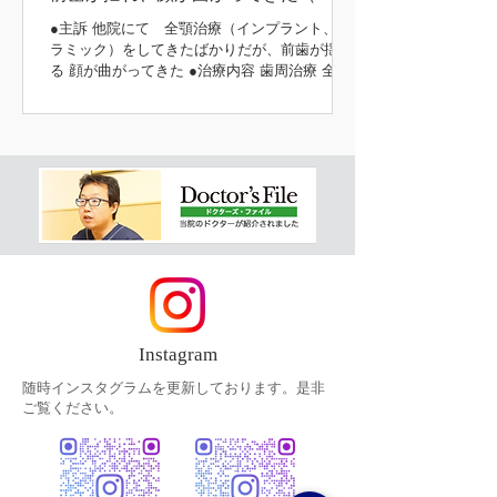
歳 女性）
●主訴 他院にて 全顎治療（インプラント、セ
ラミック）をしてきたばかりだが、前歯が揺れ
る 顔が曲がってきた ●治療内容 歯周治療 全顎
インプラント治療（上顎） 咬合挙上 咬合治療
（噛み合わせ） 補綴治療 主訴の部分 初診時 治
療後 治療前後
Instagram
随時インスタグラムを更新しております。是非
ご覧ください。