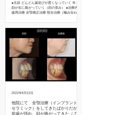
●主訴 どんどん歯並びが悪くなっていく 年々、
顔が右に曲がっていく（顔の歪み） ●治療内容
歯周治療 全顎矯正治療 咬合治療（噛み合わ
せ） 補綴治療 ●治療期間 5年 矯正前後 初診時
矯正後 矯正前後 矯正中 矯正前後
2022年8月22日
他院にて 全顎治療（インプラント、
セラミック）をしてきたばかりだが、
前歯が揺れ、顔が曲がってきた（７３