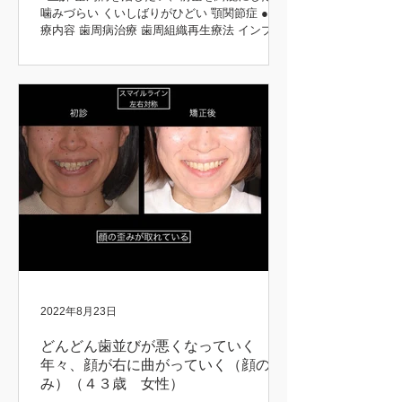
噛みづらい くいしばりがひどい 顎関節症 ●治
療内容 歯周病治療 歯周組織再生療法 インプラ
ント治療 歯周矯正治療 歯肉移植 咬合再構成 咬
合治療 審美治療 ●患者さんの希望 長持ちする
治療をしてほしい 矯正前後 初診時 治療後...
2022年8月23日
どんどん歯並びが悪くなっていく
年々、顔が右に曲がっていく（顔の歪
み）（４３歳 女性）