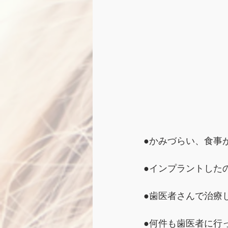
●かみづらい、食事
●インプラントした
●歯医者さんで治療
●何件も歯医者に行