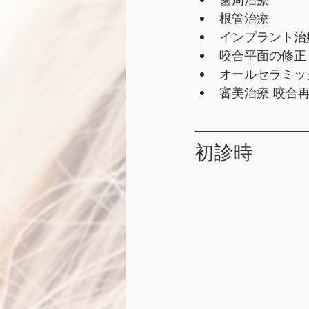
根管治療
インプラント治
咬合平面の修正
オールセラミッ
審美治療 咬合
初診時