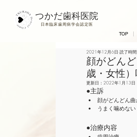
つかだ歯科医院
日本臨床歯周病学会認定医
TOP
2021年12月6日
読了時間:
顔がどんど
歳・女性）
更新日：
2022年1月13日
●主訴
顔がどんどん曲
うまく噛めない
●治療内容
歯周治療