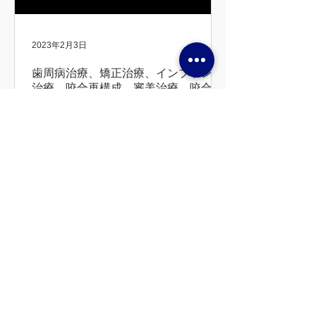
2023年2月3日
歯周病治療、矯正治療、インプラント
治療 咬合再構成、審美治療、咬合治
療（45歳男性）
●主訴 歯周病を治したい、前歯を綺麗にしたい
噛みづらい くいしばりがひどい 顎関節症 ●治
療内容 歯周病治療 歯周組織再生療法 インプラ
ント治療 歯周矯正治療 歯肉移植 咬合再構成 咬
合治療 審美治療 ●患者さんの希望 長持ちする
治療をしてほしい 矯正前後 初診時 治療後...