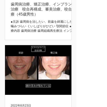
歯周病治療、矯正治療、インプラント
治療 咬合再構成、審美治療、咬合治
療（45歳男性）
●主訴 歯周病を治したい、前歯を綺麗にしたい
噛みづらい くいしばりがひどい 顎関節症 ●治
療内容 歯周病治療 歯周組織再生療法 インプラ
ント治療 歯周矯正治療 歯肉移植 咬合再構成 咬
合治療 審美治療 ●患者さんの希望 長持ちする
治療をしてほしい 矯正前後 初診時 治療後...
2022年8月23日