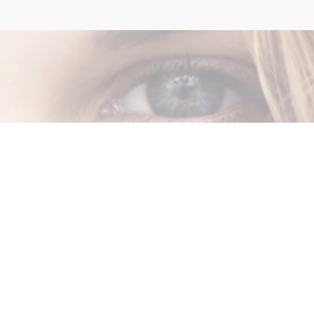
た（７３歳 女性）