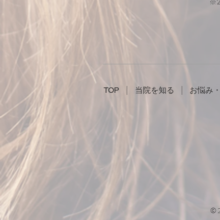
​
TOP
当院を知る
お悩み
©2