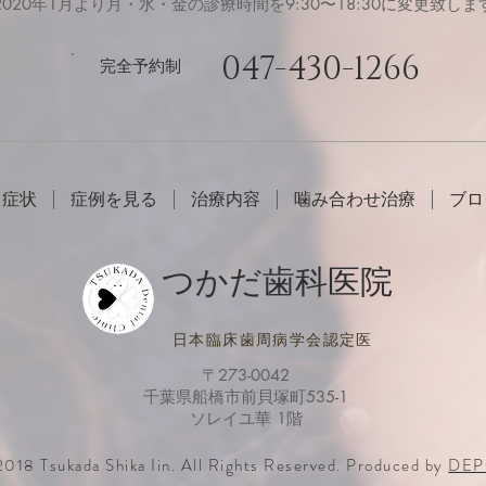
※2020年1月より月・水・金の診療時間を9:30〜18:30に変更致しま
047-430-1266
完全予約制
・症状
症例を見る
治療内容
噛み合わせ治療
ブロ
つかだ歯科医院
日本臨床歯周病学会認定医
〒273-0042
千葉県船橋市前貝塚町535-1
ソレイユ華 1階
018 Tsukada Shika Iin. All Rights Reserved. Produced by
DE