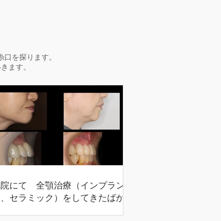
。
糸口を探ります。
いきます。
他院にて 全顎治療（インプラン
ト、セラミック）をしてきたばかり
だが、前歯が揺れ、顔が曲がってき