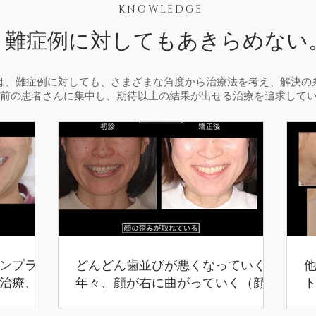
KNOWLEDGE
難症例に対してもあきらめない
は、難症例に対しても、さまざまな角度から治療法を考え、解決の
前の患者さんに集中し、期待以上の結果が出せる治療を追求して
ンプラン
どんどん歯並びが悪くなっていく
治療、咬
年々、顔が右に曲がっていく（顔の
歪み）（４３歳 女性）