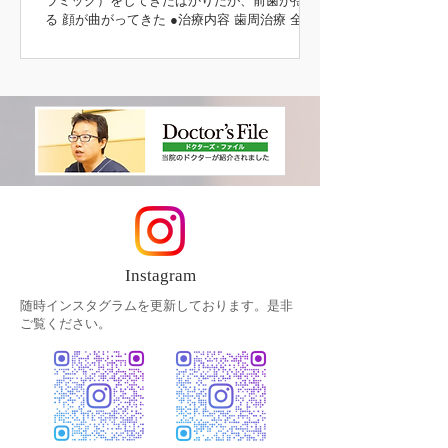
ラミック）をしてきたばかりだが、前歯が揺れ
る 顔が曲がってきた ●治療内容 歯周治療 全顎
インプラント治療（上顎） 咬合挙上 咬合治療
（噛み合わせ） 補綴治療 主訴の部分 初診時 治
療後 治療前後
Instagram
随時インスタグラムを更新しております。是非
ご覧ください。