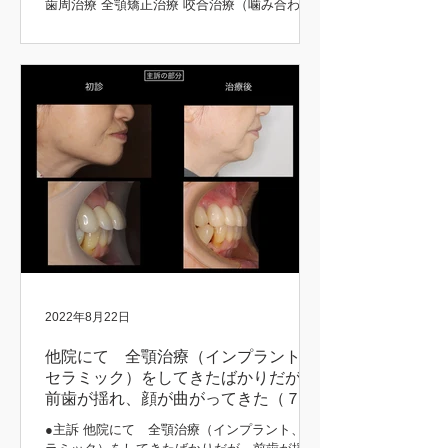
歯周治療 全顎矯正治療 咬合治療（噛み合わ
せ） 補綴治療 ●治療期間 5年 矯正前後 初診時
矯正後 矯正前後 矯正中 矯正前後
2022年8月22日
他院にて 全顎治療（インプラント、
セラミック）をしてきたばかりだが、
前歯が揺れ、顔が曲がってきた（７３
歳 女性）
●主訴 他院にて 全顎治療（インプラント、セ