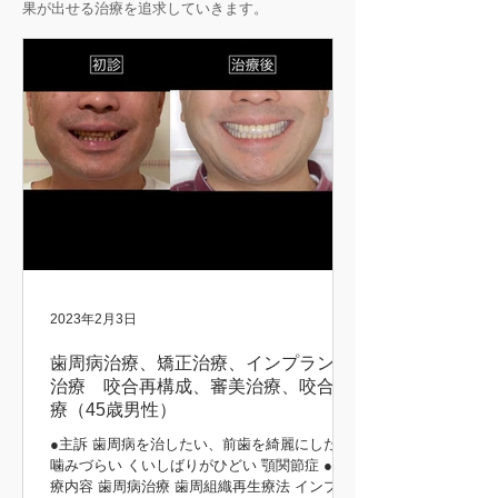
果が出せる治療を追求していきます。
2023年2月3日
歯周病治療、矯正治療、インプラント
治療 咬合再構成、審美治療、咬合治
療（45歳男性）
●主訴 歯周病を治したい、前歯を綺麗にしたい
噛みづらい くいしばりがひどい 顎関節症 ●治
療内容 歯周病治療 歯周組織再生療法 インプラ