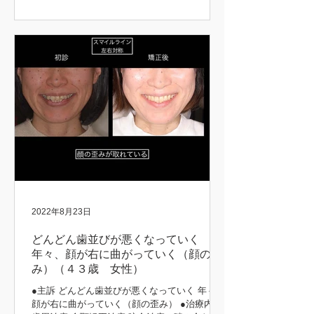
ント治療 歯周矯正治療 歯肉移植 咬合再構成 咬
合治療 審美治療 ●患者さんの希望 長持ちする
治療をしてほしい 矯正前後 初診時 治療後...
2022年8月23日
どんどん歯並びが悪くなっていく
年々、顔が右に曲がっていく（顔の歪
み）（４３歳 女性）
●主訴 どんどん歯並びが悪くなっていく 年々、
顔が右に曲がっていく（顔の歪み） ●治療内容