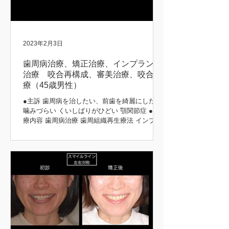
2023年2月3日
歯周病治療、矯正治療、インプラント
治療 咬合再構成、審美治療、咬合治
療（45歳男性）
●主訴 歯周病を治したい、前歯を綺麗にしたい
噛みづらい くいしばりがひどい 顎関節症 ●治
療内容 歯周病治療 歯周組織再生療法 インプラ
ント治療 歯周矯正治療 歯肉移植 咬合再構成 咬
合治療 審美治療 ●患者さんの希望 長持ちする
治療をしてほしい 矯正前後 初診時 治療後...