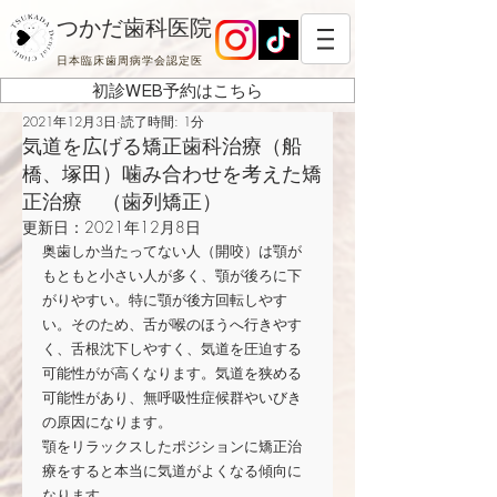
つかだ歯科医院
日本臨床歯周病学会認定医
初診WEB予約はこちら
2021年12月3日
読了時間: 1分
気道を広げる矯正歯科治療（船
橋、塚田）噛み合わせを考えた矯
正治療 （歯列矯正）
更新日：
2021年12月8日
奥歯しか当たってない人（開咬）は顎が
もともと小さい人が多く、顎が後ろに下
がりやすい。特に顎が後方回転しやす
い。そのため、舌が喉のほうへ行きやす
く、舌根沈下しやすく、気道を圧迫する
可能性がが高くなります。気道を狭める
可能性があり、無呼吸性症候群やいびき
の原因になります。
顎をリラックスしたポジションに矯正治
療をすると本当に気道がよくなる傾向に
なります。