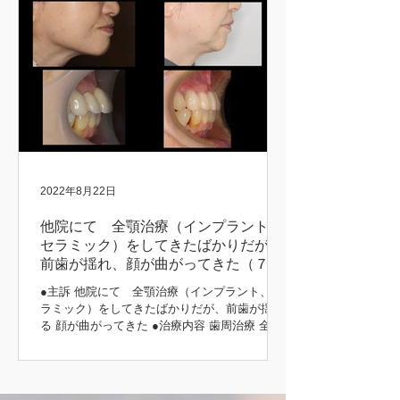
2022年8月22日
他院にて 全顎治療（インプラント、
セラミック）をしてきたばかりだが、
前歯が揺れ、顔が曲がってきた（７３
歳 女性）
●主訴 他院にて 全顎治療（インプラント、セ
ラミック）をしてきたばかりだが、前歯が揺れ
る 顔が曲がってきた ●治療内容 歯周治療 全顎
インプラント治療（上顎） 咬合挙上 咬合治療
（噛み合わせ） 補綴治療 主訴の部分 初診時 治
療後 治療前後