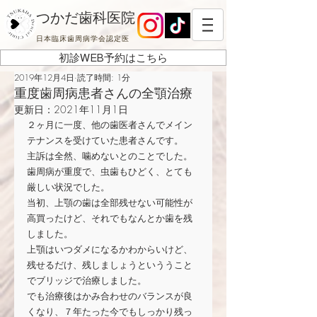
つかだ歯科医院
日本臨床歯周病学会認定医
初診WEB予約はこちら
2019年12月4日
読了時間: 1分
重度歯周病患者さんの全顎治療
更新日：
2021年11月1日
２ヶ月に一度、他の歯医者さんでメイン
テナンスを受けていた患者さんです。
主訴は全然、噛めないとのことでした。
歯周病が重度で、虫歯もひどく、とても
厳しい状況でした。
当初、上顎の歯は全部残せない可能性が
高買ったけど、それでもなんとか歯を残
しました。
上顎はいつダメになるかわからいけど、
残せるだけ、残しましょうといううこと
でブリッジで治療しました。
でも治療後はかみ合わせのバランスが良
くなり、７年たった今でもしっかり残っ