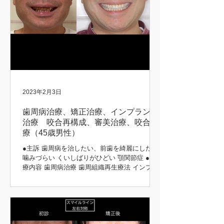
2023年2月3日
歯周病治療、矯正治療、インプラント
治療 咬合再構成、審美治療、咬合治
療（45歳男性）
●主訴 歯周病を治したい、前歯を綺麗にしたい
噛みづらい くいしばりがひどい 顎関節症 ●治
療内容 歯周病治療 歯周組織再生療法 インプラ
ント治療 歯周矯正治療 歯肉移植 咬合再構成 咬
合治療 審美治療 ●患者さんの希望 長持ちする
治療をしてほしい 矯正前後 初診時 治療後...