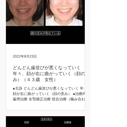
2022年8月23日
どんどん歯並びが悪くなっていく
年々、顔が右に曲がっていく（顔の歪
み）（４３歳 女性）
●主訴 どんどん歯並びが悪くなっていく 年々、
顔が右に曲がっていく（顔の歪み） ●治療内容
歯周治療 全顎矯正治療 咬合治療（噛み合わ
せ） 補綴治療 ●治療期間 5年 矯正前後 初診時
矯正後 矯正前後 矯正中 矯正前後