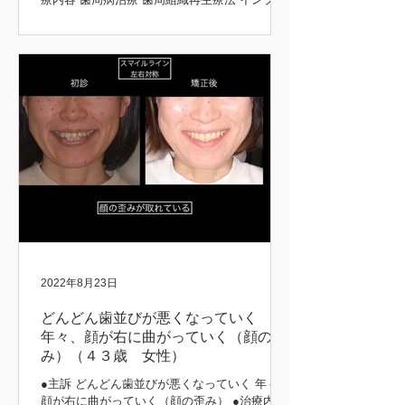
ント治療 歯周矯正治療 歯肉移植 咬合再構成 咬
合治療 審美治療 ●患者さんの希望 長持ちする
治療をしてほしい 矯正前後 初診時 治療後...
2022年8月23日
どんどん歯並びが悪くなっていく
年々、顔が右に曲がっていく（顔の歪
み）（４３歳 女性）
●主訴 どんどん歯並びが悪くなっていく 年々、
顔が右に曲がっていく（顔の歪み） ●治療内容