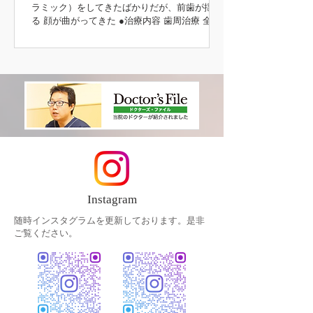
ラミック）をしてきたばかりだが、前歯が揺れ
る 顔が曲がってきた ●治療内容 歯周治療 全顎
インプラント治療（上顎） 咬合挙上 咬合治療
（噛み合わせ） 補綴治療 主訴の部分 初診時 治
療後 治療前後
Instagram
随時インスタグラムを更新しております。是非
ご覧ください。