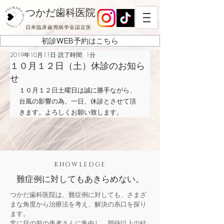
つかだ歯科医院
日本臨床歯周病学会認定医
初診WEB予約はこちら
2019年10月11日
読了時間: 1分
１０月１２日（土）休診のお知ら
せ
１０月１２日土曜日は誠に勝手ながら、
台風の影響の為、一日、休診とさせて頂
きます。よろしくお願い致します。
KNOWLEDGE
難症例に対してもあきらめない。
つかだ歯科医院は、難症例に対しても、さまざ
まな角度から治療法を考え、解決の糸口を探り
ます。
常に目の前の患者さんに集中し、期待以上の結