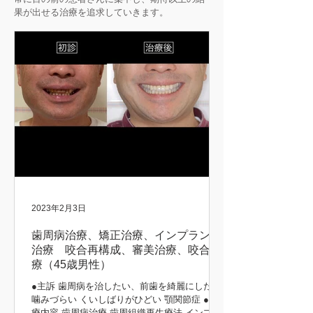
果が出せる治療を追求していきます。
2023年2月3日
歯周病治療、矯正治療、インプラント
治療 咬合再構成、審美治療、咬合治
療（45歳男性）
●主訴 歯周病を治したい、前歯を綺麗にしたい
噛みづらい くいしばりがひどい 顎関節症 ●治
療内容 歯周病治療 歯周組織再生療法 インプラ