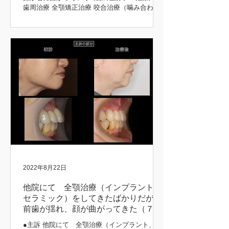
歯周治療 全顎矯正治療 咬合治療（噛み合わ
せ） 補綴治療 ●治療期間 5年 矯正前後 初診時
矯正後 矯正前後 矯正中 矯正前後
2022年8月22日
他院にて 全顎治療（インプラント、
セラミック）をしてきたばかりだが、
前歯が揺れ、顔が曲がってきた（７３
歳 女性）
●主訴 他院にて 全顎治療（インプラント、セ