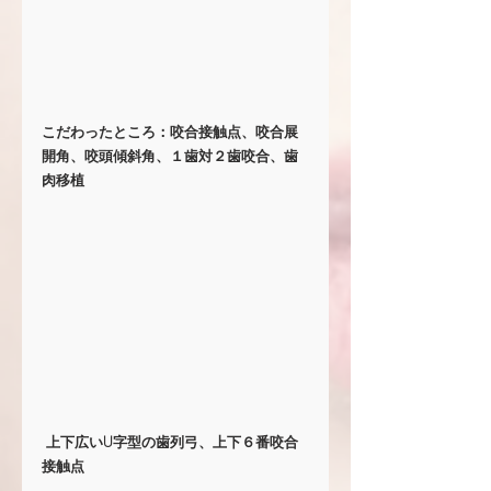
こだわったところ：咬合接触点、咬合展
開角、咬頭傾斜角、１歯対２歯咬合、歯
肉移植
 上下広いU字型の歯列弓、上下６番咬合
接触点 