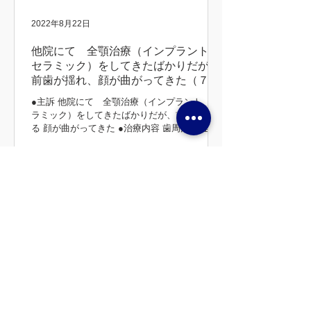
2022年8月22日
他院にて 全顎治療（インプラント、
セラミック）をしてきたばかりだが、
前歯が揺れ、顔が曲がってきた（７３
歳 女性）
●主訴 他院にて 全顎治療（インプラント、セ
ラミック）をしてきたばかりだが、前歯が揺れ
る 顔が曲がってきた ●治療内容 歯周治療 全顎
インプラント治療（上顎） 咬合挙上 咬合治療
（噛み合わせ） 補綴治療 主訴の部分 初診時 治
療後 治療前後
Instagram