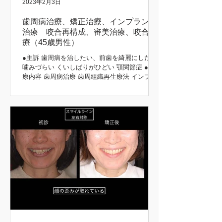
2023年2月3日
歯周病治療、矯正治療、インプラント
治療 咬合再構成、審美治療、咬合治
療（45歳男性）
●主訴 歯周病を治したい、前歯を綺麗にしたい
噛みづらい くいしばりがひどい 顎関節症 ●治
療内容 歯周病治療 歯周組織再生療法 インプラ
ント治療 歯周矯正治療 歯肉移植 咬合再構成 咬
合治療 審美治療 ●患者さんの希望 長持ちする
治療をしてほしい 矯正前後 初診時 治療後...