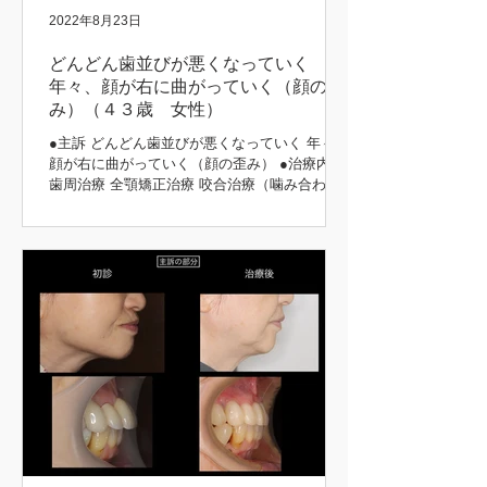
2022年8月23日
どんどん歯並びが悪くなっていく
年々、顔が右に曲がっていく（顔の歪
み）（４３歳 女性）
●主訴 どんどん歯並びが悪くなっていく 年々、
顔が右に曲がっていく（顔の歪み） ●治療内容
歯周治療 全顎矯正治療 咬合治療（噛み合わ
せ） 補綴治療 ●治療期間 5年 矯正前後 初診時
矯正後 矯正前後 矯正中 矯正前後