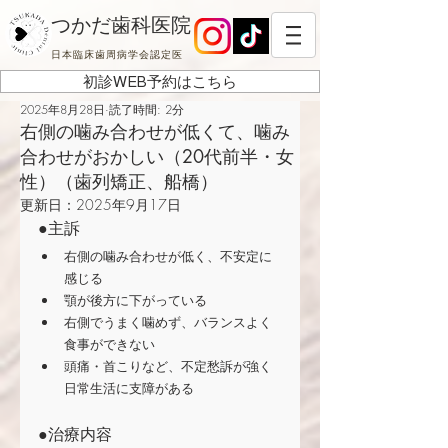
つかだ歯科医院
日本臨床歯周病学会認定医
初診WEB予約はこちら
2025年8月28日
読了時間: 2分
右側の噛み合わせが低くて、噛み
合わせがおかしい（20代前半・女
性）（歯列矯正、船橋）
更新日：
2025年9月17日
●主訴
右側の噛み合わせが低く、不安定に
感じる
顎が後方に下がっている
右側でうまく噛めず、バランスよく
食事ができない
頭痛・首こりなど、不定愁訴が強く
日常生活に支障がある
●治療内容