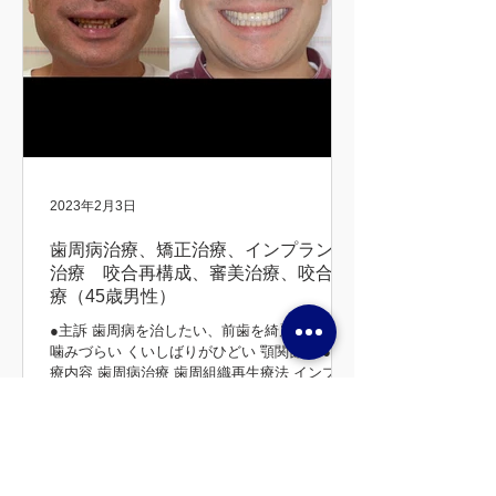
2023年2月3日
歯周病治療、矯正治療、インプラント
治療 咬合再構成、審美治療、咬合治
療（45歳男性）
●主訴 歯周病を治したい、前歯を綺麗にしたい
噛みづらい くいしばりがひどい 顎関節症 ●治
療内容 歯周病治療 歯周組織再生療法 インプラ
ント治療 歯周矯正治療 歯肉移植 咬合再構成 咬
合治療 審美治療 ●患者さんの希望 長持ちする
治療をしてほしい 矯正前後 初診時 治療後...