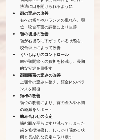
快適に口を開けられるように
顔の歪みの改善
右への傾きやバランスの乱れを、顎
位・咬合平面の調整により改善
顎の後退の改善
顎が右後ろに下がっている状態を、
咬合挙上によって改善
くいしばりのコントロール
歯や顎関節への負担を軽減し、長期
的な安定を目指す
顔面頭蓋の歪みの改善
上顎骨の歪みを整え、顔全体のバラ
ンスを回復
頚椎の改善
顎位の改善により、首の歪みや不調
の軽減をサポート
噛み合わせの安定
噛む面が平らにすり減ってしまった
歯を修復治療し、しっかり噛める状
態と長期的な安定を取り戻す