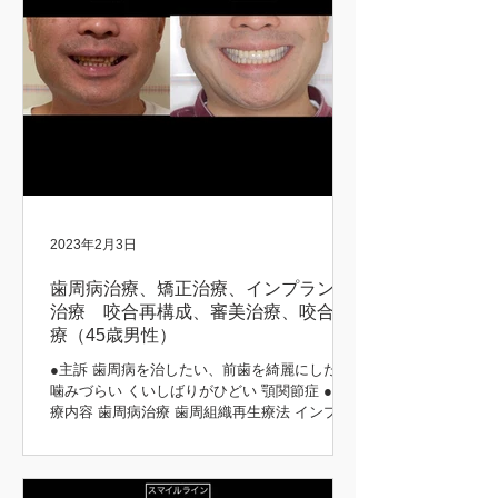
2023年2月3日
歯周病治療、矯正治療、インプラント
治療 咬合再構成、審美治療、咬合治
療（45歳男性）
●主訴 歯周病を治したい、前歯を綺麗にしたい
噛みづらい くいしばりがひどい 顎関節症 ●治
療内容 歯周病治療 歯周組織再生療法 インプラ
ント治療 歯周矯正治療 歯肉移植 咬合再構成 咬
合治療 審美治療 ●患者さんの希望 長持ちする
治療をしてほしい 矯正前後 初診時 治療後...