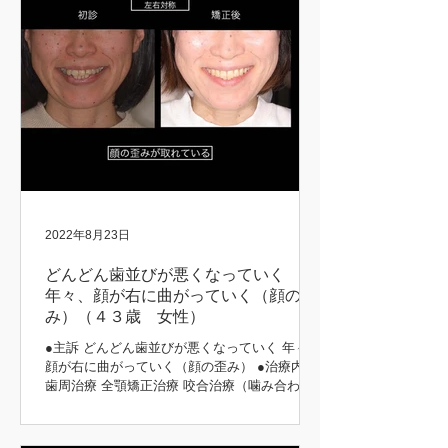
2022年8月23日
どんどん歯並びが悪くなっていく
年々、顔が右に曲がっていく（顔の歪
み）（４３歳 女性）
●主訴 どんどん歯並びが悪くなっていく 年々、
顔が右に曲がっていく（顔の歪み） ●治療内容
歯周治療 全顎矯正治療 咬合治療（噛み合わ
せ） 補綴治療 ●治療期間 5年 矯正前後 初診時
矯正後 矯正前後 矯正中 矯正前後