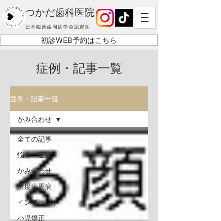
つかだ歯科医院
日本臨床歯周病学会認定医
初診WEB予約はこちら
症例・記事一覧
症例・記事一覧
かみ合わせ
全ての記事
悩み・症状
かみ合わせ
重度歯周病
インプラント
小児矯正